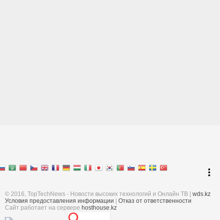
Перейти к началу
keyboard_arrow_up
Войти
more_vert
Поиск
© 2016, TopTechNews - Новости высоких технологий и Онлайн ТВ |
wds.kz
Условия предоставления информации
|
Отказ от ответственности
Cайт работает на сервере
hosthouse.kz