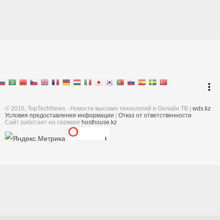
Перейти к началу
keyboard_arrow_up
Войти
more_vert
Поиск
© 2016, TopTechNews - Новости высоких технологий и Онлайн ТВ |
wds.kz
Условия предоставления информации
|
Отказ от ответственности
Cайт работает на сервере
hosthouse.kz