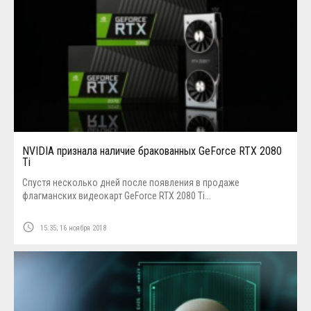
NVIDIA признала наличие бракованных GeForce RTX 2080
Ti
Спустя несколько дней после появления в продаже
флагманских видеокарт GeForce RTX 2080 Ti...
access_time
15:35; 16 ноября 2018