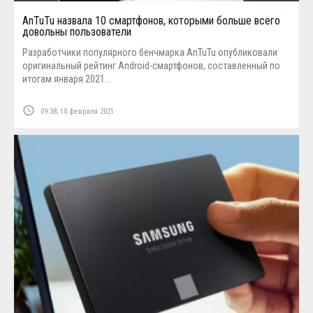
AnTuTu назвала 10 смартфонов, которыми больше всего
довольны пользователи
Разработчики популярного бенчмарка AnTuTu опубликовали
оригинальный рейтинг Android-смартфонов, составленный по
итогам января 2021...
access_time
09:38; 10 февраля 2021