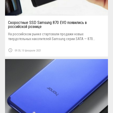
Скоростные SSD Samsung 870 EVO появились в
российской рознице
На российском рынке стартовали продажи новых
твердотельных накопителей Samsung серии SATA — 870...
access_time
09:35; 10 февраля 2021