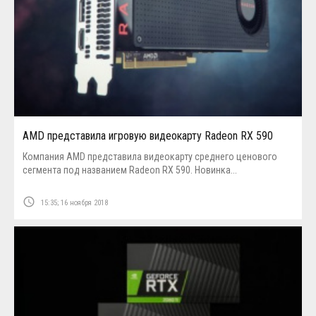
AMD представила игровую видеокарту Radeon RX 590
Компания AMD представила видеокарту среднего ценового
сегмента под названием Radeon RX 590. Новинка...
access_time
15:35; 16 ноября 2018