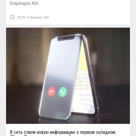
Snapdragon X60...
access_time
09:39; 10 февраля 2021
В сеть слили новую информацию о первом складном