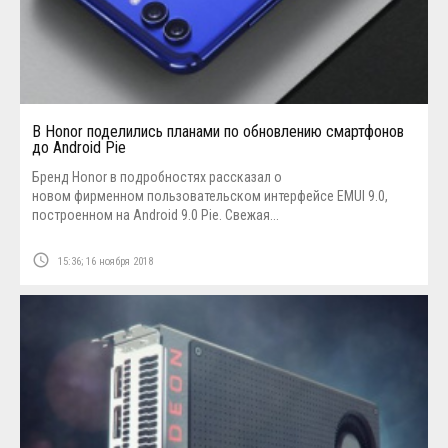
В Honor поделились планами по обновлению смартфонов
до Android Pie
Бренд Honor в подробностях рассказал о
новом фирменном пользовательском интерфейсе EMUI 9.0,
построенном на Android 9.0 Pie. Свежая...
access_time
15:36; 16 ноября 2018