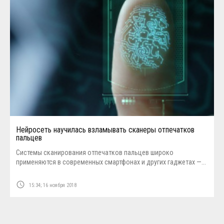
Нейросеть научилась взламывать сканеры отпечатков
пальцев
Системы сканирования отпечатков пальцев широко
применяются в современных смартфонах и других гаджетах —...
access_time
15:34; 16 ноября 2018