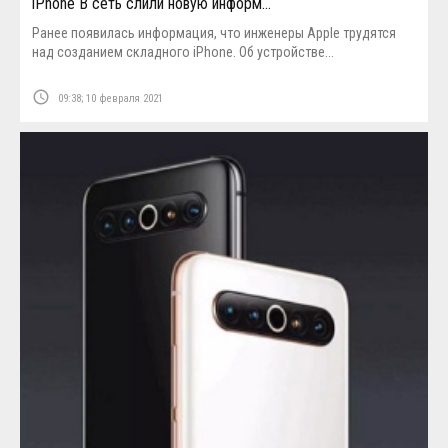
iPhone В сеть слили новую информ…
Ранее появилась информация, что инженеры Apple трудятся
над созданием складного iPhone. Об устройстве...
access_time
09:38; 10 февраля 2021