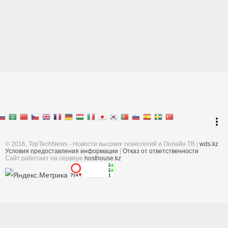
Перейти к началу
keyboard_arrow_up
Войти
more_vert
Поиск
© 2016, TopTechNews - Новости высоких технологий и Онлайн ТВ |
wds.kz
Условия предоставления информации
|
Отказ от ответственности
Cайт работает на сервере
hosthouse.kz