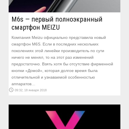
M6s — первый полноэкранный
смартфон MEIZU
Компания Meizu официально представила новый
смартфон M6S. Если в последних нескольких
поколениях этой линейки производитель по сути
ничего не менял, то на этот раз изменений
предостаточно. Взять хотя бы отсутствие фирменной
кнопки «Домой», которая долгое время была
отличительной и узнаваемой особенностью
аппаратов…
access_time
09:32; 18 января 2018