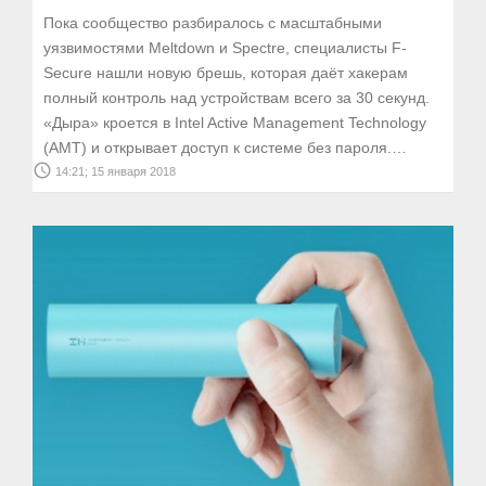
Пока сообщество разбиралось с масштабными
уязвимостями Meltdown и Spectre, специалисты F-
Secure нашли новую брешь, которая даёт хакерам
полный контроль над устройствам всего за 30 секунд.
«Дыра» кроется в Intel Active Management Technology
(AMT) и открывает доступ к системе без пароля.…
access_time
14:21; 15 января 2018