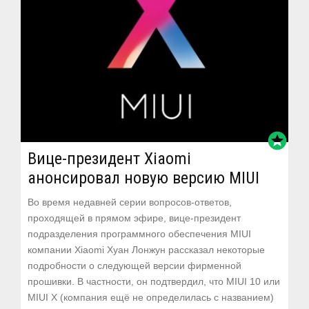
stars
Вице-президент Xiaomi
анонсировал новую версию MIUI
Во время недавней серии вопросов-ответов,
проходящей в прямом эфире, вице-президент
подразделения программного обеспечения MIUI
компании Xiaomi Хуан Лонжун рассказал некоторые
подробности о следующей версии фирменной
прошивки. В частности, он подтвердил, что MIUI 10 или
MIUI X (компания ещё не определилась с названием)