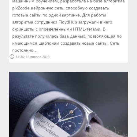
машинным обучением, разработала на базе алгоритма
pix2code нейронную сеть, способную создавать
готовые сайты по одной картинке. Для работы
алгоритма сотрудники FloydHub загружали в него
скриншоты с определёнными HTML-тегами. В
результате получилась база данных, позволяющая по
имеющимся шаблонам создавать новые сайты. Сеть
постоянно…
access_time
14:36; 15 января 2018