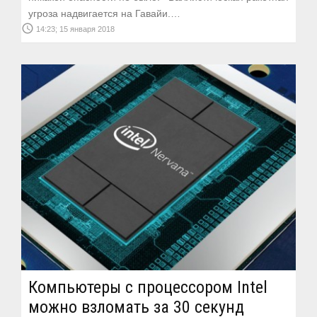
угроза надвигается на Гавайи.…
access_time
14:23; 15 января 2018
Компьютеры с процессором Intel
можно взломать за 30 секунд