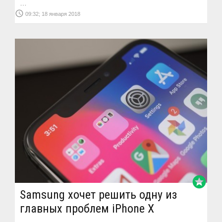
…
access_time
09:32; 18 января 2018
stars
Samsung хочет решить одну из
главных проблем iPhone X