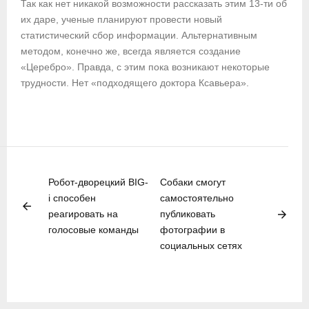
Так как нет никакой возможности рассказать этим 13-ти об
их даре, ученые планируют провести новый
статистический сбор информации. Альтернативным
методом, конечно же, всегда является создание
«Церебро». Правда, с этим пока возникают некоторые
трудности. Нет «подходящего доктора Ксавьера».
Робот-дворецкий BIG-
Собаки смогут
i способен
самостоятельно
arrow_back
arrow_forward
реагировать на
публиковать
голосовые команды
фотографии в
социальных сетях