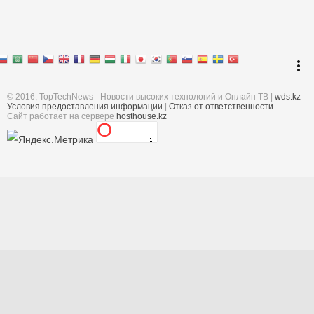
Перейти к началу
keyboard_arrow_up
Войти
more_vert
Поиск
© 2016, TopTechNews - Новости высоких технологий и Онлайн ТВ |
wds.kz
Условия предоставления информации
|
Отказ от ответственности
Cайт работает на сервере
hosthouse.kz