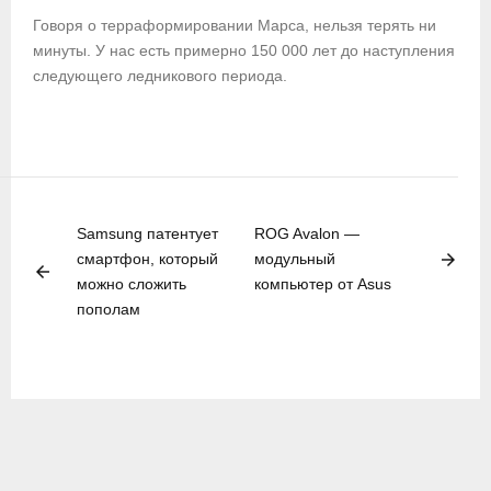
Говоря о терраформировании Марса, нельзя терять ни
минуты. У нас есть примерно 150 000 лет до наступления
следующего ледникового периода.
Samsung патентует
ROG Avalon —
arrow_forward
смартфон, который
модульный
arrow_back
можно сложить
компьютер от Asus
пополам