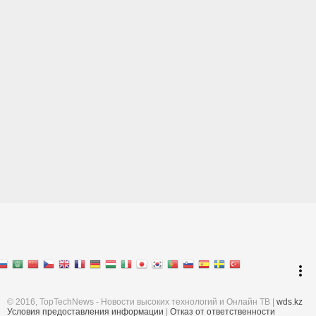
Перейти к началу
keyboard_arrow_up
Войти
more_vert
Поиск
© 2016, TopTechNews - Новости высоких технологий и Онлайн ТВ |
wds.kz
Условия предоставления информации
|
Отказ от ответственности