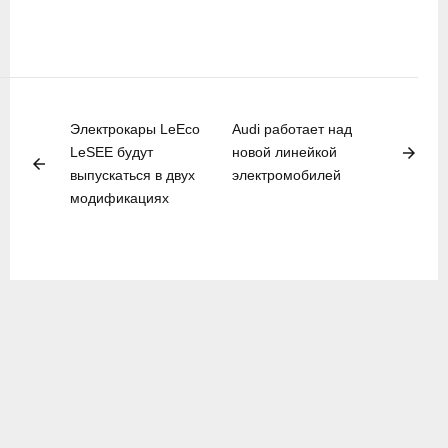
Электрокары LeEco
Audi работает над
arrow_forward
LeSEE будут
новой линейкой
arrow_back
выпускаться в двух
электромобилей
модификациях