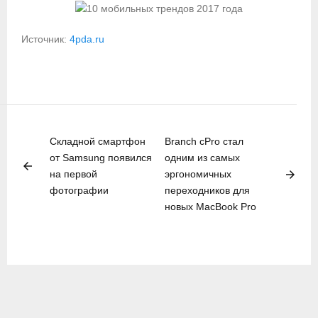
Источник:
4pda.ru
Складной смартфон
Branch cPro стал
от Samsung появился
одним из самых
arrow_back
arrow_forward
на первой
эргономичных
фотографии
переходников для
новых MacBook Pro