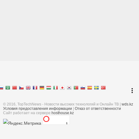
Перейти к началу
keyboard_arrow_up
Войти
more_vert
Поиск
© 2016, TopTechNews - Новости высоких технологий и Онлайн ТВ |
wds.kz
Условия предоставления информации
|
Отказ от ответственности
Cайт работает на сервере
hosthouse.kz