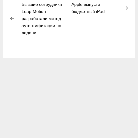
Бывшие сотрудники
Apple выпустит
arrow_forward
Leap Motion
бюджетный iPad
arrow_back
разработали метод
аутентификации по
ладони