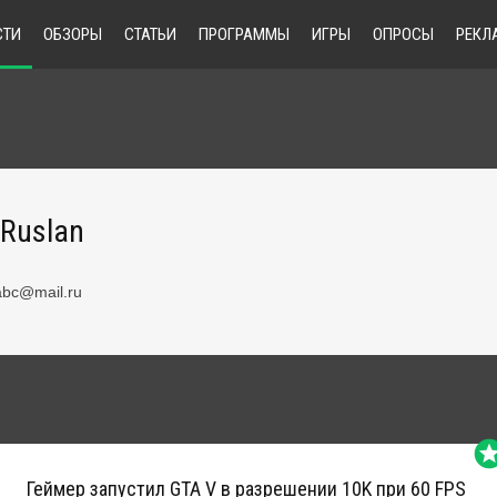
СТИ
ОБЗОРЫ
СТАТЬИ
ПРОГРАММЫ
ИГРЫ
ОПРОСЫ
РЕКЛ
Ruslan
abc@mail.ru
sta
Геймер запустил GTA V в разрешении 10K при 60 FPS