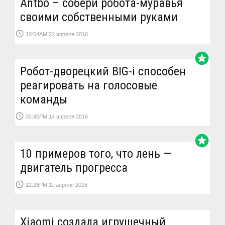
Antbo – собери робота-муравья
своими собственными руками
access_time
10:54AM 22 апреля 2016
stars
Робот-дворецкий BIG-i способен
реагировать на голосовые
команды
access_time
02:45PM 14 апреля 2016
stars
10 примеров того, что лень —
двигатель прогресса
access_time
12:28PM 11 апреля 2016
Xiaomi создала игрушечный