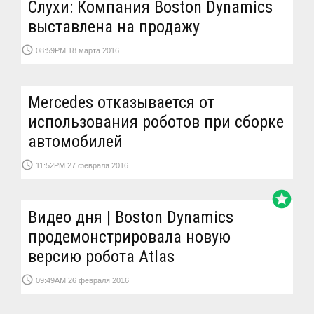
Слухи: Компания Boston Dynamics
выставлена на продажу
access_time
08:59PM 18 марта 2016
Mercedes отказывается от
использования роботов при сборке
автомобилей
access_time
11:52PM 27 февраля 2016
stars
Видео дня | Boston Dynamics
продемонстрировала новую
версию робота Atlas
access_time
09:49AM 26 февраля 2016