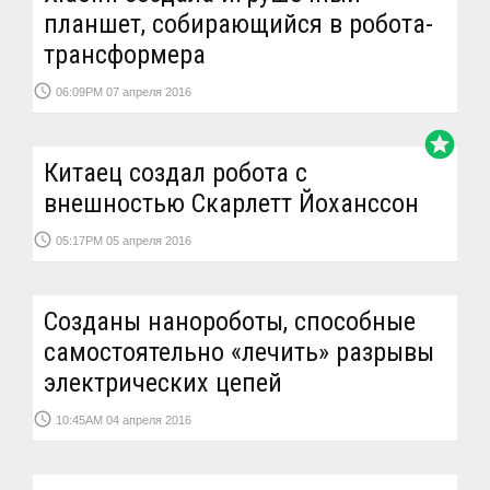
планшет, собирающийся в робота-
трансформера
access_time
06:09PM 07 апреля 2016
stars
Китаец создал робота с
внешностью Скарлетт Йоханссон
access_time
05:17PM 05 апреля 2016
Созданы нанороботы, способные
самостоятельно «лечить» разрывы
электрических цепей
access_time
10:45AM 04 апреля 2016