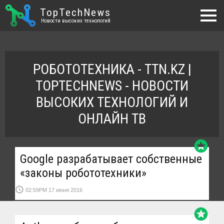
TopTechNews
Новости высоких технологий
РОБОТОТЕХНИКА - TTN.KZ |
TOPTECHNEWS - НОВОСТИ
ВЫСОКИХ ТЕХНОЛОГИЙ И
ОНЛАЙН ТВ
stars
Google разрабатывает собственные
«законы робототехники»
access_time
02:59PM 17 июня 2016
stars