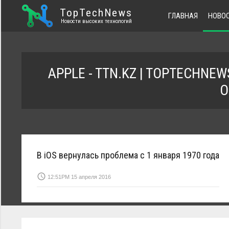
TopTechNews
ГЛАВНАЯ
НОВО
Новости высоких технологий
APPLE - TTN.KZ | TOPTECHN
О
В iOS вернулась проблема с 1 января 1970 года
access_time
12:51PM 15 апреля 2016