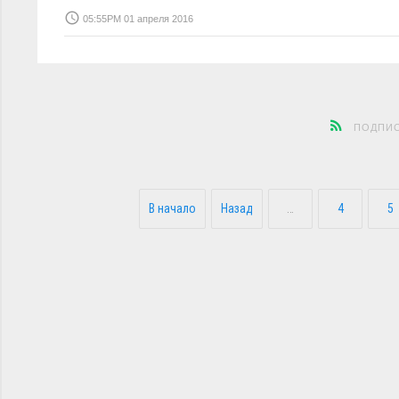
access_time
05:55PM 01 апреля 2016
ПОДПИС
В начало
Назад
…
4
5