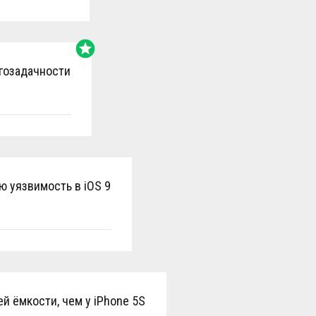
stars
огозадачности
 уязвимость в iOS 9
й ёмкости, чем у iPhone 5S