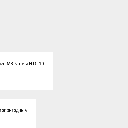
izu M3 Note и HTC 10
нтопригодным