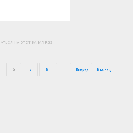
АТЬСЯ НА ЭТОТ КАНАЛ RSS
6
7
8
…
Вперёд
В конец