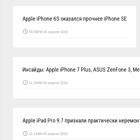
Apple iPhone 6S оказался прочнее iPhone SE
access_time
05:05PM 05 апреля 2016
Инсайды: Apple iPhone 7 Plus, ASUS ZenFone 3, Me
access_time
11:20AM 05 апреля 2016
Apple iPad Pro 9.7 признали практически неремо
access_time
11:14AM 05 апреля 2016