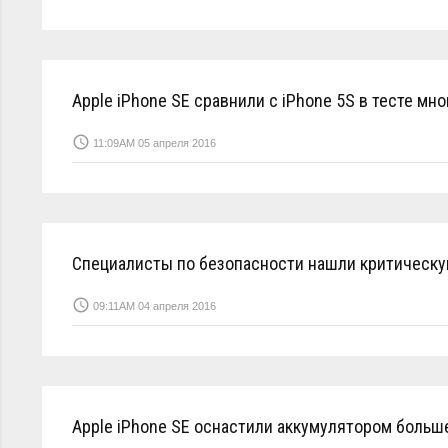
Apple iPhone SE сравнили с iPhone 5S в тесте мн
access_time
11:09AM 05 апреля 2016
Специалисты по безопасности нашли критическую
access_time
09:11AM 04 апреля 2016
Apple iPhone SE оснастили аккумулятором больше