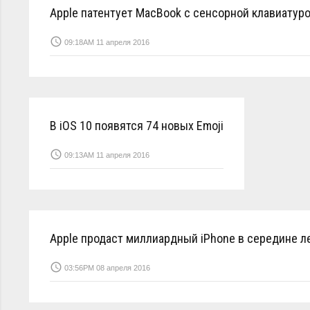
Apple патентует MacBook с сенсорной клавиатур
access_time
09:18AM 11 апреля 2016
В iOS 10 появятся 74 новых Emoji
access_time
09:13AM 11 апреля 2016
Apple продаст миллиардный iPhone в середине л
access_time
03:56PM 08 апреля 2016