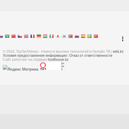
Перейти к началу
keyboard_arrow_up
Войти
more_vert
Поиск
© 2016, TopTechNews - Новости высоких технологий и Онлайн ТВ |
wds.kz
Условия предоставления информации
|
Отказ от ответственности
Cайт работает на сервере
hosthouse.kz