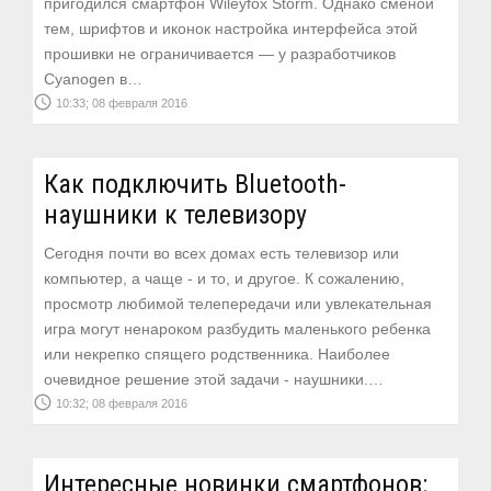
пригодился смартфон Wileyfox Storm. Однако сменой
тем, шрифтов и иконок настройка интерфейса этой
прошивки не ограничивается — у разработчиков
Cyanogen в…
access_time
10:33; 08 февраля 2016
Как подключить Bluetooth-
наушники к телевизору
Сегодня почти во всех домах есть телевизор или
компьютер, а чаще - и то, и другое. К сожалению,
просмотр любимой телепередачи или увлекательная
игра могут ненароком разбудить маленького ребенка
или некрепко спящего родственника. Наиболее
очевидное решение этой задачи - наушники.…
access_time
10:32; 08 февраля 2016
Интересные новинки смартфонов: