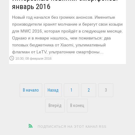
январь 2016
Новый год начался без громких анонсов. Именитые
производители хранят молчание и берегут свои козыри
для MWC 2016, которая пройдёт в следующем месяце.
Однако и в январе нашлось, чем поживиться: два
топовых бюджетника от Xiaomi, ультимативный
флагман от LeTV, ультратонкие смартфоны…
access_time
10:30; 08 февраля 2016
В начало
Назад
1
2
3
Вперёд
В конец
ПОДПИСАТЬСЯ НА ЭТОТ КАНАЛ RSS