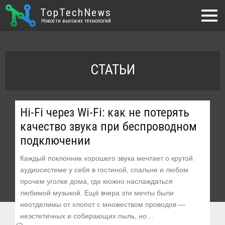
TopTechNews
Новости высоких технологий
СТАТЬИ
Hi-Fi через Wi-Fi: как не потерять
качество звука при беспроводном
подключении
Каждый поклонник хорошего звука мечтает о крутой
аудиосистеме у себя в гостиной, спальне и любом
прочем уголке дома, где можно наслаждаться
любимой музыкой. Ещё вчера эти мечты были
неотделимы от хлопот с множеством проводов —
неэстетичных и собирающих пыль, но…