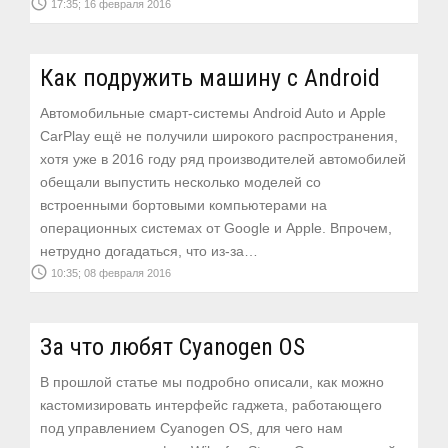
access_time
17:35; 16 февраля 2016
Как подружить машину с Android
Автомобильные смарт-системы Android Auto и Apple
CarPlay ещё не получили широкого распространения,
хотя уже в 2016 году ряд производителей автомобилей
обещали выпустить несколько моделей со
встроенными бортовыми компьютерами на
операционных системах от Google и Apple. Впрочем,
нетрудно догадаться, что из-за…
access_time
10:35; 08 февраля 2016
За что любят Cyanogen OS
В прошлой статье мы подробно описали, как можно
кастомизировать интерфейс гаджета, работающего
под управлением Cyanogen OS, для чего нам