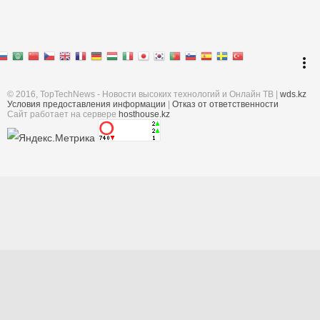
Перейти к началу
keyboard_arrow_up
Войти
more_vert
Поиск
© 2016, TopTechNews - Новости высоких технологий и Онлайн ТВ |
wds.kz
Условия предоставления информации
|
Отказ от ответственности
Cайт работает на сервере
hosthouse.kz