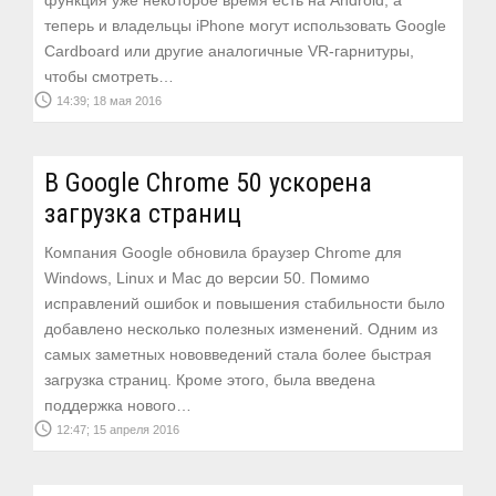
функция уже некоторое время есть на Android, а
теперь и владельцы iPhone могут использовать Google
Cardboard или другие аналогичные VR-гарнитуры,
чтобы смотреть…
access_time
14:39; 18 мая 2016
В Google Chrome 50 ускорена
загрузка страниц
Компания Google обновила браузер Chrome для
Windows, Linux и Mac до версии 50. Помимо
исправлений ошибок и повышения стабильности было
добавлено несколько полезных изменений. Одним из
самых заметных нововведений стала более быстрая
загрузка страниц. Кроме этого, была введена
поддержка нового…
access_time
12:47; 15 апреля 2016