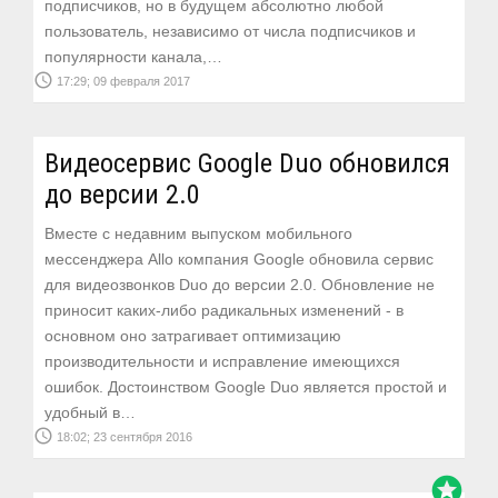
подписчиков, но в будущем абсолютно любой
пользователь, независимо от числа подписчиков и
популярности канала,…
access_time
17:29; 09 февраля 2017
Видеосервис Google Duo обновился
до версии 2.0
Вместе с недавним выпуском мобильного
мессенджера Allo компания Google обновила сервис
для видеозвонков Duo до версии 2.0. Обновление не
приносит каких-либо радикальных изменений - в
основном оно затрагивает оптимизацию
производительности и исправление имеющихся
ошибок. Достоинством Google Duo является простой и
удобный в…
access_time
18:02; 23 сентября 2016
stars