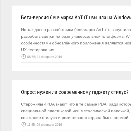
Бета-версия бенчмарка AnTuTu вышла на Windows
Не так давно разработчики бенчмарка AnTuTu запустил
разрабатывается на базе универсальной платформы Win
особенностями обновлённого приложения являются но
UX-тестирования,…
access_time
08:55; 11 февраля 2016
Опрос: нужен ли современному гаджету стилус?
Старожилы 4PDA знают, что в те самые PDA, ради котор
специальной пластиковой или металлической палочкой, 
сочетание стилуса и резистивного экрана было нормой
access_time
11:45; 09 февраля 2016