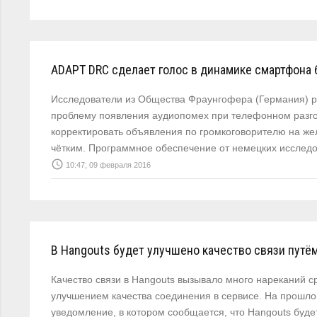
ADAPT DRC сделает голос в динамике смартфона 
Исследователи из Общества Фраунгофера (Германия) р
проблему появления аудиопомех при телефонном разго
корректировать объявления по громкоговорителю на же
чётким. Программное обеспечение от немецких иссле
access_time
10:47; 09 февраля 2016
В Hangouts будет улучшено качество связи путё
Качество связи в Hangouts вызывало много нареканий с
улучшением качества соединения в сервисе. На прошло
уведомление, в котором сообщается, что Hangouts буде