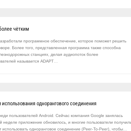
более чётким
азработали программное обеспечение, которое поможет решить
воре. Более того, представленная программа также способна
лезнодорожных станциях, делая аудиопоток более
дователей называется ADAPT…
м использования однорангового соединения
реди пользователей Android. Сейчас компания Google занялась
й неделе приложение обновилось, и многие пользователи получил
т использовать одноранговое соединение (Peer-To-Peer), чтобы…