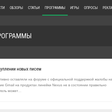
СТИ
ОБЗОРЫ
СТАТЬИ
ПРОГРАММЫ
ИГРЫ
ОПРОСЫ
РЕКЛ
РОГРАММЫ
ступлении новых писем
ктивно оставляли на форуме с официальной поддержкой жалобы н
ние Gmail на продуктах линейки Nexus не в состоянии правильно
ватель может…