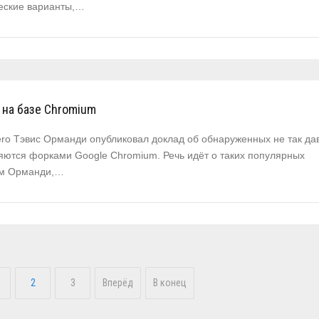
ческие варианты,…
 на базе Chromium
ero Тэвис Орманди опубликовал доклад об обнаруженных не так да
ляются форками Google Chromium. Речь идёт о таких популярных
вам Орманди,…
2
3
Вперёд
В конец