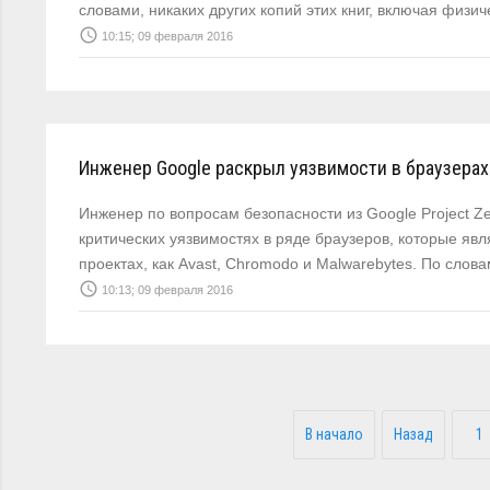
словами, никаких других копий этих книг, включая физи
access_time
10:15; 09 февраля 2016
Инженер Google раскрыл уязвимости в браузерах
Инженер по вопросам безопасности из Google Project Z
критических уязвимостях в ряде браузеров, которые яв
проектах, как Avast, Chromodo и Malwarebytes. По сло
access_time
10:13; 09 февраля 2016
В начало
Назад
1