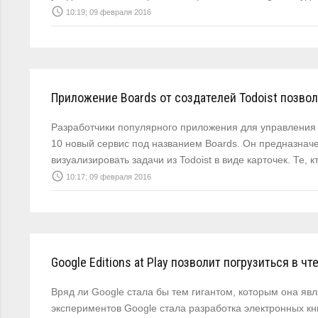
access_time
10:19; 09 февраля 2016
Приложение Boards от создателей Todoist позво
Разработчики популярного приложения для управления 
10 новый сервис под названием Boards. Он предназнач
визуализировать задачи из Todoist в виде карточек. Те, 
access_time
10:17; 09 февраля 2016
Google Editions at Play позволит погрузиться в чт
Вряд ли Google стала бы тем гигантом, которым она яв
экспериментов Google стала разработка электронных к