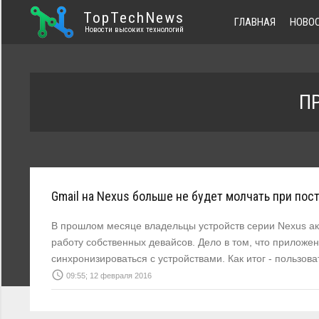
TopTechNews
ГЛАВНАЯ
НОВО
Новости высоких технологий
П
Gmail на Nexus больше не будет молчать при по
В прошлом месяце владельцы устройств серии Nexus а
работу собственных девайсов. Дело в том, что приложе
синхронизироваться с устройствами. Как итог - пользо
access_time
09:55; 12 февраля 2016