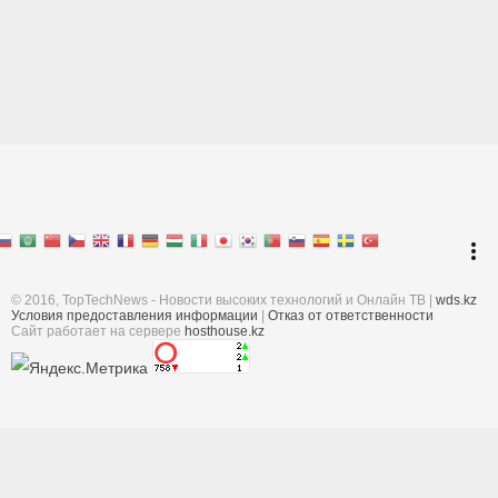
Перейти к началу
keyboard_arrow_up
Войти
more_vert
Поиск
© 2016, TopTechNews - Новости высоких технологий и Онлайн ТВ |
wds.kz
Условия предоставления информации
|
Отказ от ответственности
Cайт работает на сервере
hosthouse.kz