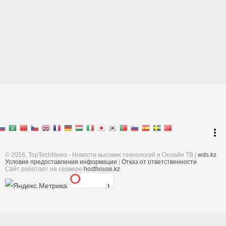
Перейти к началу
keyboard_arrow_up
Войти
more_vert
Поиск
© 2016, TopTechNews - Новости высоких технологий и Онлайн ТВ |
wds.kz
Условия предоставления информации
|
Отказ от ответственности
Cайт работает на сервере
hosthouse.kz