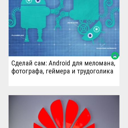
stars
Сделай сам: Android для меломана,
фотографа, геймера и трудоголика