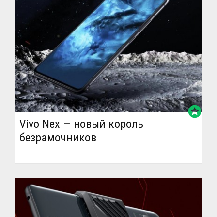
stars
Vivo Nex — новый король
безрамочников