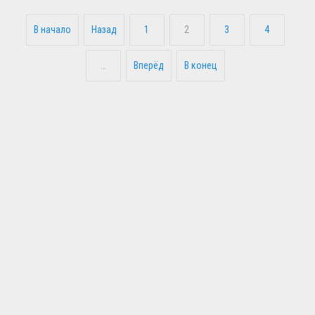
В начало
Назад
1
2
3
4
…
Вперёд
В конец