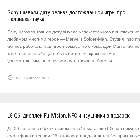
Sony назвала дату релиза долгожданной игры про
Человека-паука
Sony назвала точную дату выхода увлекательного приключения
любимом многими герое — Marvel's Spider-Man. Студия Insomn
Games работала над игрой совместно с командой Marvel Game
так что проект обещает быть не только красочным и
увлекательным, но и весьма аутентичным. Авторы…
access_time
18:18; 05 апреля 2018
LG Q6: дисплей FullVision, NFC и наушники в подарок
До 30 апреля в официальном онлайн-магазине LG при покупке
смартфона из серии Q6 в подарок предлагаются беспроводны