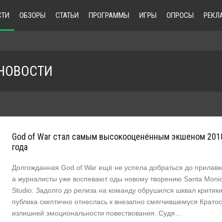
СТИ
ОБЗОРЫ
СТАТЬИ
ПРОГРАММЫ
ИГРЫ
ОПРОСЫ
РЕКЛ
НОВОСТИ
God of War стал самым высокооценённым экшеном 201
года
Долгожданная God of War ещё не успела добраться до прилавк
а журналисты уже воспевают оды новому творению Santa Moni
Studio. Задолго до релиза на команду обрушился шквал критики
публика скептично отнеслась к внезапно смягчившемуся Кратос
излишней эмоциональности повествования. Судя…