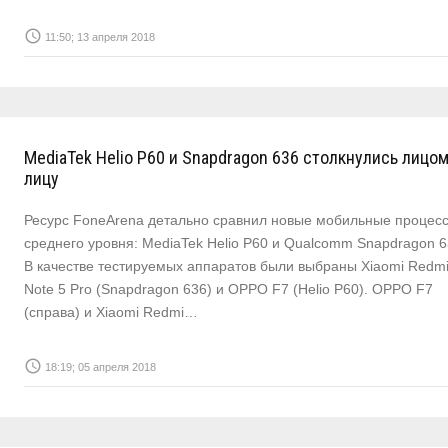
access_time
11:50; 13 апреля 2018
MediaTek Helio P60 и Snapdragon 636 столкнулись лицом
лицу
Ресурс FoneArena детально сравнил новые мобильные процес
среднего уровня: MediaTek Helio P60 и Qualcomm Snapdragon 6
В качестве тестируемых аппаратов были выбраны Xiaomi Redm
Note 5 Pro (Snapdragon 636) и OPPO F7 (Helio P60). OPPO F7
(справа) и Xiaomi Redmi…
access_time
18:19; 05 апреля 2018