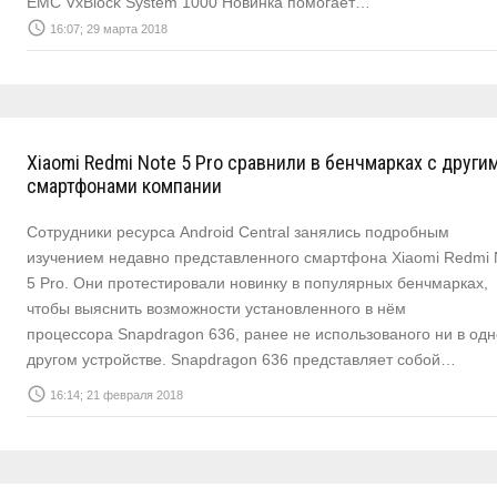
EMC VxBlock System 1000 Новинка помогает…
access_time
16:07; 29 марта 2018
Xiaomi Redmi Note 5 Pro сравнили в бенчмарках с други
смартфонами компании
Сотрудники ресурса Android Central занялись подробным
изучением недавно представленного смартфона Xiaomi Redmi 
5 Pro. Они протестировали новинку в популярных бенчмарках,
чтобы выяснить возможности установленного в нём
процессора Snapdragon 636, ранее не использованого ни в од
другом устройстве. Snapdragon 636 представляет собой…
access_time
16:14; 21 февраля 2018