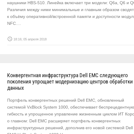
наушники HBS-510. Линейка включает три модели: Q6a, Q6 и Q
Различия между ними минимальные и главным образом сводят
к объёму оперативной/встроенной памяти и доступности модул
NFC.…
access_time
18:16; 05 апреля 2018
Конвергентная инфраструктура Dell EMC следующего
поколения упрощает модернизацию центров обработки
данных
Портфель конвергентных решений Dell EMC, обновленный
системой VxBlock System 1000, обеспечивает беспрецедентну
гибкость и упрощенное управление жизненным циклом ИТ Коро
о главном: Dell EMC расширяет портфель конвергентных
инфраструктурных решений, дополнив его новой системой Dell