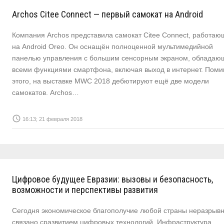
Archos Citee Connect — первый самокат на Android
Компания Archos представила самокат Citee Connect, работа
на Android Oreo. Он оснащён полноценной мультимедийной
панелью управления с большим сенсорным экраном, обладаю
всеми функциями смартфона, включая выход в интернет. Пом
этого, на выставке MWC 2018 дебютируют ещё две модели
самокатов. Archos…
access_time
16:13; 21 февраля 2018
Цифровое будущее Евразии: вызовы и безопасность,
возможности и перспективы развития
Сегодня экономическое благополучие любой страны неразрыв
связано сразвитием цифровых технологий. Инфраструктура