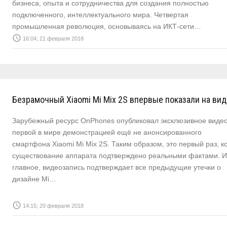
бизнеса, опыта и сотрудничества для создания полностью
подключенного, интеллектуального мира. Четвертая
промышленная революция, основываясь на ИКТ-сети…
access_time
16:04; 21 февраля 2018
Безрамочный Xiaomi Mi Mix 2S впервые показали на ви
Зарубежный ресурс OnPhones опубликовал эксклюзивное видео
первой в мире демонстрацией ещё не анонсированного
смартфона Xiaomi Mi Mix 2S. Таким образом, это первый раз, к
существование аппарата подтверждено реальными фактами. И
главное, видеозапись подтверждает все предыдущие утечки о
дизайне Mi…
access_time
14:15; 20 февраля 2018