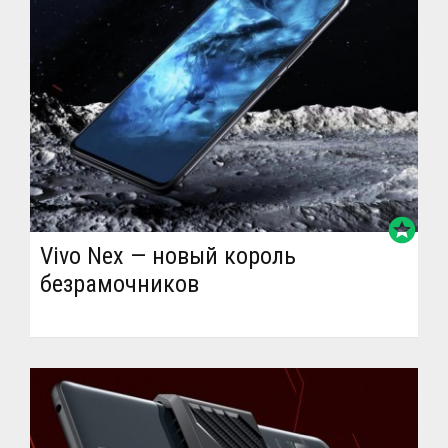
stars
Vivo Nex — новый король
безрамочников