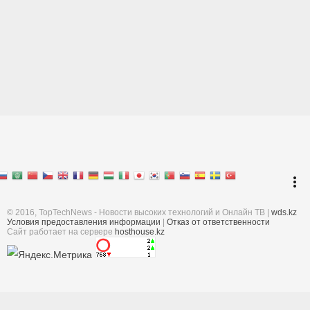
Перейти к началу
keyboard_arrow_up
Войти
more_vert
Поиск
© 2016, TopTechNews - Новости высоких технологий и Онлайн ТВ |
wds.kz
Условия предоставления информации
|
Отказ от ответственности
Cайт работает на сервере
hosthouse.kz