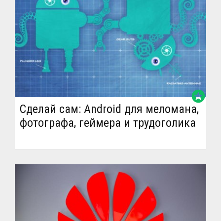
stars
Сделай сам: Android для меломана,
фотографа, геймера и трудоголика