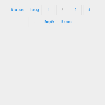
В начало
Назад
1
2
3
4
…
Вперёд
В конец